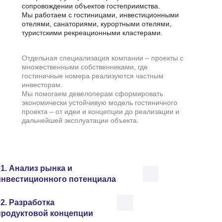
сопровождении объектов гостеприимства.
Мы работаем с гостиницами, инвестиционными
отелями, санаториями, курортными отелями,
туристскими рекреационными кластерами.
Отдельная специализация компании – проекты с
множественными собственниками, где
гостиничные номера реализуются частным
инвесторам.
Мы помогаем девелоперам сформировать
экономически устойчивую модель гостиничного
проекта – от идеи и концепции до реализации и
дальнейшей эксплуатации объекта.
01. Анализ рынка и
инвестиционного потенциала
еред запуском проекта инвестору необходимо
02. Разработка
онять, имеет ли выбранная локация потенциал
продуктовой концепции
ля развития гостиничного объекта и существует