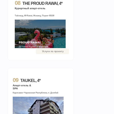
08
THE PROUD RAWAI, 4*
Курортный апарт-отель
Тайланд, 69 Rawai, Mueang, Пхукет 83130
Услуги по проекту
09
TAUKEL, 4*
Апарт-отель &
SPA
Карачаево-Черкесская Республика, п. Домбай